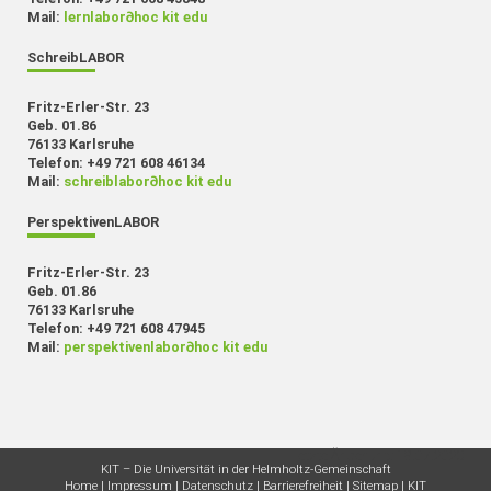
Mail:
lernlabor
∂
hoc kit edu
SchreibLABOR
Fritz-Erler-Str. 23
Geb. 01.86
76133 Karlsruhe
Telefon: +49 721 608 46134
Mail:
schreiblabor
∂
hoc kit edu
PerspektivenLABOR
Fritz-Erler-Str. 23
Geb. 01.86
76133 Karlsruhe
Telefon: +49 721 608 47945
Mail:
perspektivenlabor
∂
hoc kit edu
letzte Änderung: 18.07.2023
KIT – Die Universität in der Helmholtz-Gemeinschaft
Home
Impressum
Datenschutz
Barrierefreiheit
Sitemap
KIT