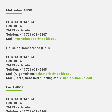
MethodenLABOR
Fritz-Erler-Str. 23
Geb. 01.86
76133 Karlsruhe
Telefon: +49 721 608 45847
Mail:
methodenlabor
∂
hoc kit edu
House of Competence (HoC)
Fritz-Erler-Str. 23
Geb. 01.86
76133 Karlsruhe
Telefon: +49 721 608 45245
Mail (Allgemeines):
sekretariat
∂
hoc kit edu
Mail (Lehre, Scheinverbuchung etc.):
info-sq
∂
hoc kit edu
LernLABOR
Fritz-Erler-Str. 23
Geb. 01.86
76133 Karlsruhe
Telefon: +49 721 608 45848