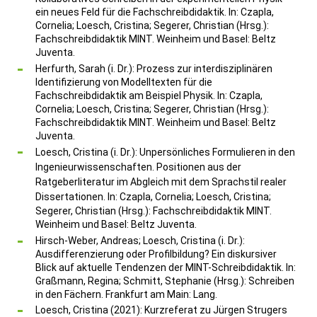
ein neues Feld für die Fachschreibdidaktik. In: Czapla,
Cornelia; Loesch, Cristina; Segerer, Christian (Hrsg.):
Fachschreibdidaktik MINT. Weinheim und Basel: Beltz
Juventa.
Herfurth, Sarah (i. Dr.): Prozess zur interdisziplinären
Identifizierung von Modelltexten für die
Fachschreibdidaktik am Beispiel Physik. In: Czapla,
Cornelia; Loesch, Cristina; Segerer, Christian (Hrsg.):
Fachschreibdidaktik MINT. Weinheim und Basel: Beltz
Juventa.
Loesch, Cristina (i. Dr.):
Unpersönliches Formulieren in den
Ingenieurwissenschaften.
Positionen aus der
Ratgeberliteratur im Abgleich
mit dem Sprachstil realer
Dissertationen
. In: Czapla, Cornelia; Loesch, Cristina;
Segerer, Christian (Hrsg.): Fachschreibdidaktik MINT.
Weinheim und Basel: Beltz Juventa.
Hirsch-Weber, Andreas; Loesch, Cristina (i. Dr.):
Ausdifferenzierung oder Profilbildung? Ein diskursiver
Blick auf aktuelle Tendenzen der MINT-Schreibdidaktik. In:
Graßmann, Regina; Schmitt, Stephanie (Hrsg.):
Schreiben
in den Fächern. F
rankfurt am Main: Lang.
Loesch, Cristina (2021): Kurzreferat zu Jürgen Strugers