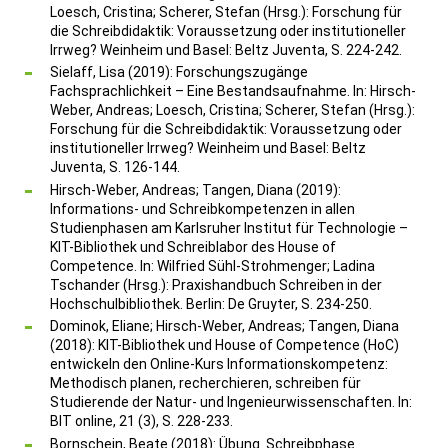
Loesch, Cristina; Scherer, Stefan (Hrsg.): Forschung für
die Schreibdidaktik: Voraussetzung oder institutioneller
Irrweg? Weinheim und Basel: Beltz Juventa, S. 224-242.
Sielaff, Lisa (2019): Forschungszugänge
Fachsprachlichkeit – Eine Bestandsaufnahme. In: Hirsch-
Weber, Andreas; Loesch, Cristina; Scherer, Stefan (Hrsg.):
Forschung für die Schreibdidaktik: Voraussetzung oder
institutioneller Irrweg? Weinheim und Basel: Beltz
Juventa, S. 126-144.
Hirsch-Weber, Andreas; Tangen, Diana (2019):
Informations- und Schreibkompetenzen in allen
Studienphasen am Karlsruher Institut für Technologie –
KIT-Bibliothek und Schreiblabor des House of
Competence. In: Wilfried Sühl-Strohmenger; Ladina
Tschander (Hrsg.): Praxishandbuch Schreiben in der
Hochschulbibliothek. Berlin: De Gruyter, S. 234-250.
Dominok, Eliane; Hirsch-Weber, Andreas; Tangen, Diana
(2018): KIT-Bibliothek und House of Competence (HoC)
entwickeln den Online-Kurs Informationskompetenz:
Methodisch planen, recherchieren, schreiben für
Studierende der Natur- und Ingenieurwissenschaften. In:
BIT online, 21 (3), S. 228-233.
Bornschein, Beate (2018): Übung ‚Schreibphase