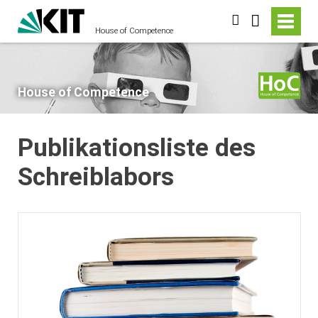
suchen
House of Competence
House of Competence
Publikationsliste des
Schreiblabors