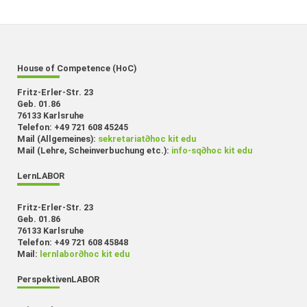
House of Competence (HoC)
Fritz-Erler-Str. 23
Geb. 01.86
76133 Karlsruhe
Telefon: +49 721 608 45245
Mail (Allgemeines):
sekretariat
∂
hoc kit edu
Mail (Lehre, Scheinverbuchung etc.):
info-sq
∂
hoc kit edu
LernLABOR
Fritz-Erler-Str. 23
Geb. 01.86
76133 Karlsruhe
Telefon: +49 721 608 45848
Mail:
lernlabor
∂
hoc kit edu
PerspektivenLABOR