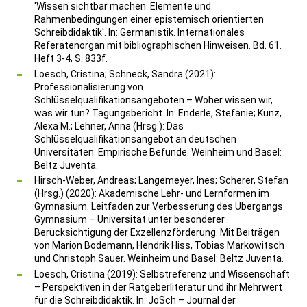
'Wissen sichtbar machen. Elemente und
Rahmenbedingungen einer epistemisch orientierten
Schreibdidaktik'. In: Germanistik. Internationales
Referatenorgan mit bibliographischen Hinweisen. Bd. 61.
Heft 3-4, S. 833f.
Loesch, Cristina; Schneck, Sandra (2021):
Professionalisierung von
Schlüsselqualifikationsangeboten – Woher wissen wir,
was wir tun? Tagungsbericht. In: Enderle, Stefanie; Kunz,
Alexa M.; Lehner, Anna (Hrsg.): Das
Schlüsselqualifikationsangebot an deutschen
Universitäten. Empirische Befunde. Weinheim und Basel:
Beltz Juventa.
Hirsch-Weber, Andreas; Langemeyer, Ines; Scherer, Stefan
(Hrsg.) (2020): Akademische Lehr- und Lernformen im
Gymnasium. Leitfaden zur Verbesserung des Übergangs
Gymnasium – Universität unter besonderer
Berücksichtigung der Exzellenzförderung. Mit Beiträgen
von Marion Bodemann, Hendrik Hiss, Tobias Markowitsch
und Christoph Sauer. Weinheim und Basel: Beltz Juventa.
Loesch, Cristina (2019): Selbstreferenz und Wissenschaft
– Perspektiven in der Ratgeberliteratur und ihr Mehrwert
für die Schreibdidaktik. In: JoSch – Journal der