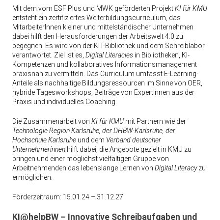
Mit dem vom ESF Plus und MWK geförderten Projekt
KI für KMU
entsteht ein zertifiziertes Weiterbildungscurriculum, das
MitarbeiterInnen kleiner und mittelständischer Unternehmen
dabei hilft den Herausforderungen der Arbeitswelt 4.0 zu
begegnen. Es wird von der KIT-Bibliothek und dem Schreiblabor
verantwortet. Ziel ist es,
Digital Literacies
in Bibliotheken, KI-
Kompetenzen und kollaboratives Informationsmanagement
praxisnah zu vermitteln. Das Curriculum umfasst E-Learning-
Anteile als nachhaltige Bildungsressourcen im Sinne von OER,
hybride Tagesworkshops, Beiträge von ExpertInnen aus der
Praxis und individuelles Coaching.
Die Zusammenarbeit von
KI für KMU
mit Partnern wie der
Technologie Region Karlsruhe, der DHBW-Karlsruhe, der
Hochschule Karlsruhe
und dem
Verband deutscher
Unternehmerinnen
hilft dabei, die Angebote gezielt in KMU zu
bringen und einer möglichst vielfältigen Gruppe von
Arbeitnehmenden das lebenslange Lernen von
Digital Literacy
zu
ermöglichen.
Förderzeitraum: 15.01.24 – 31.12.27
KI@helpBW – Innovative Schreibaufgaben und