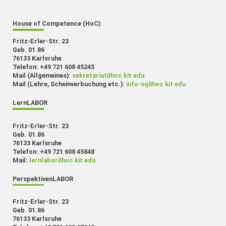
House of Competence (HoC)
Fritz-Erler-Str. 23
Geb. 01.86
76133 Karlsruhe
Telefon: +49 721 608 45245
Mail (Allgemeines):
sekretariat
∂
hoc kit edu
Mail (Lehre, Scheinverbuchung etc.):
info-sq
∂
hoc kit edu
LernLABOR
Fritz-Erler-Str. 23
Geb. 01.86
76133 Karlsruhe
Telefon: +49 721 608 45848
Mail:
lernlabor
∂
hoc kit edu
PerspektivenLABOR
Fritz-Erler-Str. 23
Geb. 01.86
76133 Karlsruhe