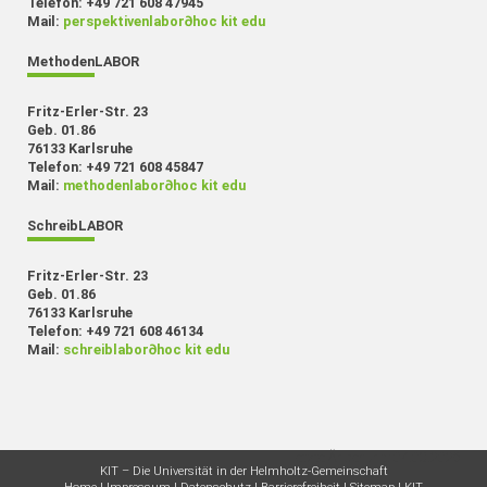
Telefon: +49 721 608 47945
Mail:
perspektivenlabor
∂
hoc kit edu
MethodenLABOR
Fritz-Erler-Str. 23
Geb. 01.86
76133 Karlsruhe
Telefon: +49 721 608 45847
Mail:
methodenlabor
∂
hoc kit edu
SchreibLABOR
Fritz-Erler-Str. 23
Geb. 01.86
76133 Karlsruhe
Telefon: +49 721 608 46134
Mail:
schreiblabor
∂
hoc kit edu
letzte Änderung: 04.03.2026
KIT – Die Universität in der Helmholtz-Gemeinschaft