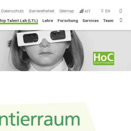
en
suc
Datenschutz
Barrierefreiheit
Sitemap
EN
KIT
Sta
hip Talent Lab (LTL)
Lehre
Forschung
Services
Team