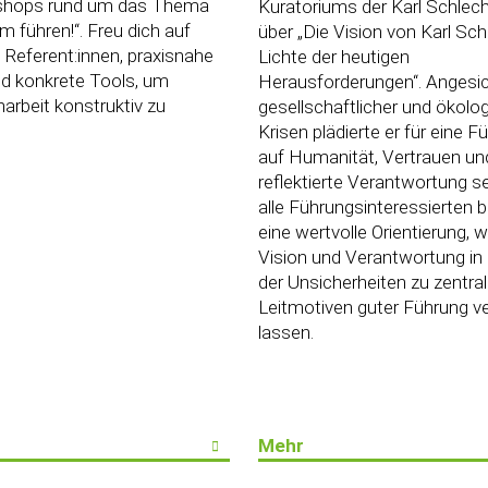
shops rund um das Thema
Kuratoriums der Karl Schlech
 führen!“. Freu dich auf
über „Die Vision von Karl Sch
Referent:innen, praxisnahe
Lichte der heutigen
d konkrete Tools, um
Herausforderungen“. Angesi
rbeit konstruktiv zu
gesellschaftlicher und ökolo
Krisen plädierte er für eine F
auf Humanität, Vertrauen un
reflektierte Verantwortung se
alle Führungsinteressierten b
eine wertvolle Orientierung, w
Vision und Verantwortung in 
der Unsicherheiten zu zentra
Leitmotiven guter Führung v
lassen.
Mehr