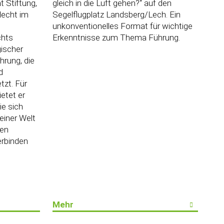
gleich in die Luft gehen?“ auf den
t Stiftung,
Segelflugplatz Landsberg/Lech. Ein
lecht im
unkonventionelles Format für wichtige
Erkenntnisse zum Thema Führung.
chts
gischer
ührung, die
d
tzt. Für
ietet er
ie sich
einer Welt
len
erbinden
Mehr