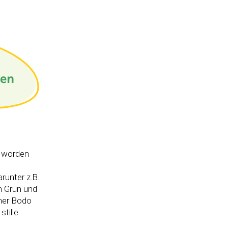
t worden
runter z.B.
m Grün und
mer Bodo
tille
n