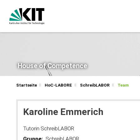
House of Competence
Startseite
HoC-LABORE
SchreibLABOR
Team
Karoline Emmerich
Tutorin SchreibLABOR
Gruppe:
SchreibLABOR