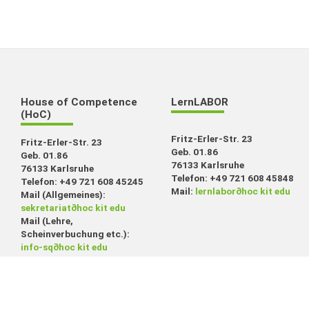
House of Competence
LernLABOR
(HoC)
Fritz-Erler-Str. 23
Fritz-Erler-Str. 23
Geb. 01.86
Geb. 01.86
76133 Karlsruhe
76133 Karlsruhe
Telefon: +49 721 608 45848
Telefon: +49 721 608 45245
Mail:
lernlabor
∂
hoc kit edu
Mail (Allgemeines):
sekretariat
∂
hoc kit edu
Mail (Lehre,
Scheinverbuchung etc.):
info-sq
∂
hoc kit edu