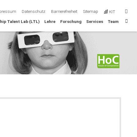
überspringen
suc
pressum
Datenschutz
Barrierefreiheit
Sitemap
KIT
Sta
hip Talent Lab (LTL)
Lehre
Forschung
Services
Team