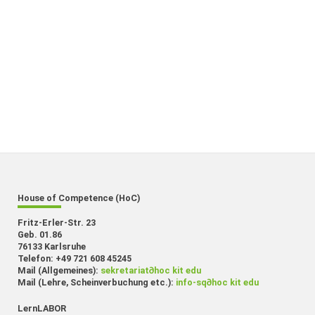
House of Competence (HoC)
Fritz-Erler-Str. 23
Geb. 01.86
76133 Karlsruhe
Telefon: +49 721 608 45245
Mail (Allgemeines):
sekretariat
∂
hoc kit edu
Mail (Lehre, Scheinverbuchung etc.):
info-sq
∂
hoc kit edu
LernLABOR