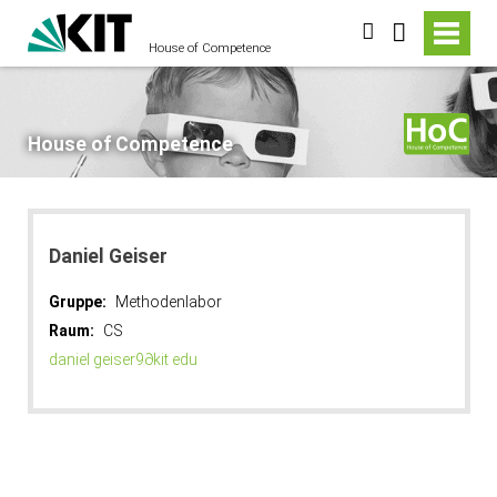
suchen
House of Competence
House of Competence
Daniel
Geiser
Gruppe:
Methodenlabor
Raum:
CS
daniel geiser9
∂
kit edu