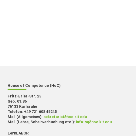
House of Competence (HoC)
Fritz-Erler-Str. 23
Geb. 01.86
76133 Karlsruhe
Telefon: +49 721 608 45245
Mail (Allgemeines):
sekretariat
∂
hoc kit edu
Mail (Lehre, Scheinverbuchung etc.):
info-sq
∂
hoc kit edu
LernLABOR