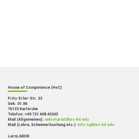
House of Competence (HoC)
Fritz-Erler-Str. 23
Geb. 01.86
76133 Karlsruhe
Telefon: +49 721 608 45245
Mail (Allgemeines):
sekretariat
∂
hoc kit edu
Mail (Lehre, Scheinverbuchung etc.):
info-sq
∂
hoc kit edu
LernLABOR