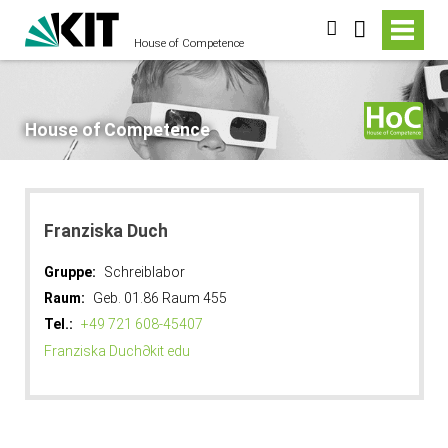
suchen
House of Competence
House of Competence
Franziska Duch
Gruppe:
Schreiblabor
Raum:
Geb. 01.86 Raum 455
Tel.:
+49 721 608-45407
Franziska Duch
∂
kit edu