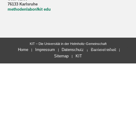
76133 Karlsruhe
methodenlabor
∂
kit edu
KIT – Die Universität in der Helmholtz-Gemeinschaft
letzte Änderung: 09.03.2026
Home
Impressum
Datenschutz
Barrierefreiheit
Sitemap
KIT